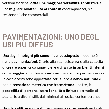
versioni storiche,
offre una maggiore versatilità applicativa
e
una
migliore adattabilità ai contesti
contemporanei, sia
residenziali che commerciali.
PAVIMENTAZIONI: UNO DEGLI
USI PIÙ DIFFUSI
Uno degli
impieghi più comuni del cocciopesto
moderno è
nelle pavimentazioni
. Grazie alla sua resistenza e alla capacità
di creare superfici continue, viene
utilizzato in ambienti interni
come soggiorni
,
cucine e spazi commerciali
. Le pavimentazioni
in cocciopesto sono apprezzate per la
loro estetica naturale
e
per la
sensazione materica che trasmettono
. Inoltre, la
possibilità di personalizzare
tonalità e finiture
permette di
adattarle a diversi stili, dal minimal al rustico contemporaneo.
Un
altro utilizzo molto diffuso
riguarda i rivestimenti verticali.