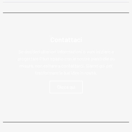
Contattaci
Se desideri ulteriori informazioni o vuoi iniziare a
progettare il tuo spazio con le nostre piastrelle su
misura, non esitare a contattarci. Siamo qui per
trasformare le tue idee in realtà.
Clicca qui