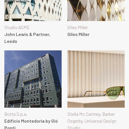
Studio ACME
GIles Miller
John Lewis & Partner,
Giles Miller
Leeds
Botta S.p.a.
Stella Mc Cartney. Barber
Edificio Montedoria by Giò
Osgerby. Universal Design
Ponti
Studio