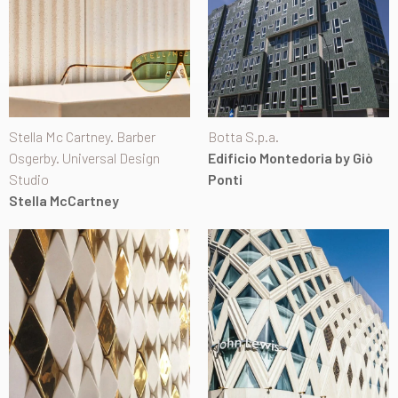
Stella Mc Cartney. Barber
Botta S.p.a.
Osgerby. Universal Design
Edificio Montedoria by Giò
Studio
Ponti
Stella McCartney