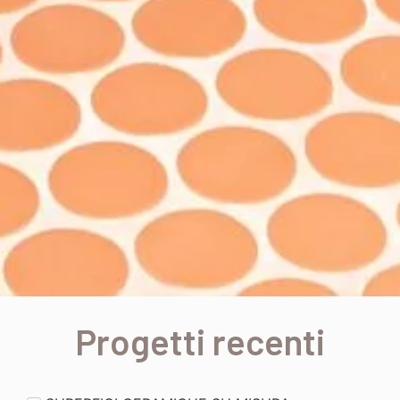
Progetti recenti
I nostri
progetti