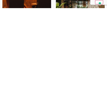
Zuma, Sagrada Studio
Yeeels
Zuma Restaurant, Porto
Verde Paris (Yeeels), by
Cervo
Rodolpho Parente