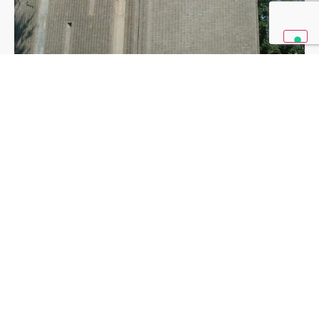
Per questo progetto Teamwork ha realizzato piastrelle di
ceramica con due diversi rilievi. Tipologie fedeli agli originali
progettati dall’architetto Giò Ponti.
Un ulteriore analisi approfondita dello studio dello smalto da
applicare al supporto ha permesso di ottenere gli effetti
cromatici per le tipologie di ristrutturazione richieste.