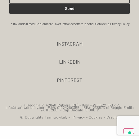
Send
* Inviando il modulo dichiari di aver letto e accettato le condizioni della Privacy Policy
INSTAGRAM
LINKEDIN
PINTEREST
Via Secchia 2, 42048 Rubiera (RE) – Italy +39 0522 621332
info@teamworkitaly.com P.IVA 01924280355 – REA: 235573 di Reggio Emilia
24/01/2001 – Cap Sociale 16 000 €
©
Copyrights TeamwowItaly –
Privacy
–
Cookies
–
Credits